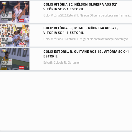
GOLO! VITÓRIA SC, NÉLSON OLIVEIRA AOS 52',
VITÓRIA SC 2-1 ESTORIL
Golo! Vitória SC 2, Estoril 1. Nélson Oliveira de cabeça em frente à baliza ao lado inferior direito da baliza. Assistência de Tomás Händel com um cruzamento para a área.
GOLO! VITÓRIA SC, MIGUEL NÓBREGA AOS 42',
VITÓRIA SC 1-1 ESTORIL
Golo! Vitória SC 1, Estoril 1. Miguel Nóbrega de cabeça no coração da área ao lado inferior direito da baliza. Assistência de Nuno Santos depois de um livre.
GOLO! ESTORIL, R. GUITANE AOS 19', VITÓRIA SC 0-1
ESTORIL
Estoril: Golo de R. Guitane!