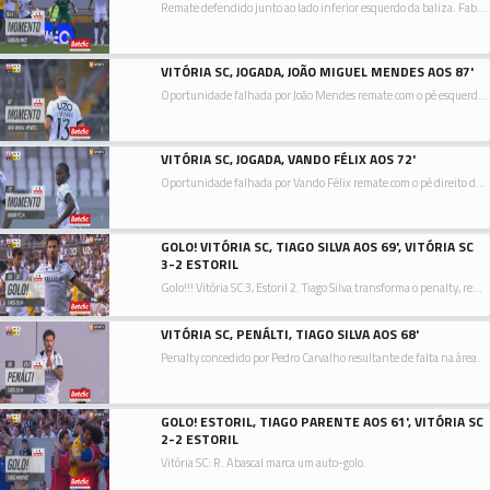
Remate defendido junto ao lado inferior esquerdo da baliza. Fabio Blanco remate com o pé direito de fora da área.
VITÓRIA SC, JOGADA, JOÃO MIGUEL MENDES AOS 87'
Oportunidade falhada por João Mendes remate com o pé esquerdo de fora da área.
VITÓRIA SC, JOGADA, VANDO FÉLIX AOS 72'
Oportunidade falhada por Vando Félix remate com o pé direito de fora da área resultante do canto.
GOLO! VITÓRIA SC, TIAGO SILVA AOS 69', VITÓRIA SC
3-2 ESTORIL
Golo!!! Vitória SC 3, Estoril 2. Tiago Silva transforma o penalty, remate com o pé direito junto à base do poste esquerdo.
VITÓRIA SC, PENÁLTI, TIAGO SILVA AOS 68'
Penalty concedido por Pedro Carvalho resultante de falta na área.
GOLO! ESTORIL, TIAGO PARENTE AOS 61', VITÓRIA SC
2-2 ESTORIL
Vitória SC: R. Abascal marca um auto-golo.