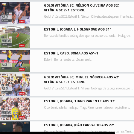
GOLO! VITÓRIA SC, NÉLSON OLIVEIRA AOS 52',
VITÓRIA SC 2-1 ESTORIL
Golo! Vitória SC 2, Estoril 1. Nélson Oliveira de cabeça em frente à baliza ao lado inferior direito da baliza. Assistência de Tomás Händel com um cruzamento para a área.
ESTORIL, JOGADA, J. HOLSGROVE AOS 51'
Remate defendido ao ângulo superior esquerdo. Jordan Holsgrove remate com o pé esquerdo de fora da área. Assistência de Rafik Guitane.
ESTORIL, CASO, BOMA AOS 45'+1'
Estoril: Boma recebe cartão amarelo.
GOLO! VITÓRIA SC, MIGUEL NÓBREGA AOS 42',
VITÓRIA SC 1-1 ESTORIL
Golo! Vitória SC 1, Estoril 1. Miguel Nóbrega de cabeça no coração da área ao lado inferior direito da baliza. Assistência de Nuno Santos depois de um livre.
ESTORIL, JOGADA, TIAGO PARENTE AOS 32'
Oportunidade falhada por Tiago Parente remate com o pé direito no coração da área.
ESTORIL, JOGADA, JOÃO CARVALHO AOS 22'
Remate defendido junto ao lado inferior esquerdo da baliza. Yanis Begraoui remate com o pé direito de fora da área. Assistência de Pedro Carvalho.