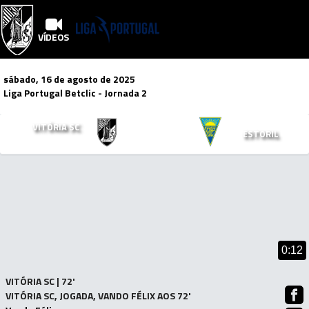
VÍDEOS
sábado, 16 de agosto de 2025
Liga Portugal Betclic
- Jornada 2
3
2
VITÓRIA SC
x
ESTORIL
Mais Vídeos!
0:12
VITÓRIA SC | 72'
VITÓRIA SC, JOGADA, VANDO FÉLIX AOS 72'