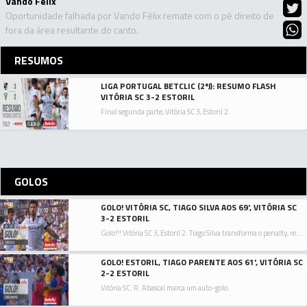
Vando Félix
Oportunidade falhada por Vando Félix remate com o pé direito de
fora da área resultante do canto.
RESUMOS
LIGA PORTUGAL BETCLIC (2ªJ): RESUMO FLASH
VITÓRIA SC 3-2 ESTORIL
Final segunda parte, Vitória SC 3, Estoril 2.
GOLOS
GOLO! VITÓRIA SC, TIAGO SILVA AOS 69', VITÓRIA SC
3-2 ESTORIL
Golo!!! Vitória SC 3, Estoril 2. Tiago Silva transforma o penalty, remate com o pé direito junto à base do poste esquerdo.
GOLO! ESTORIL, TIAGO PARENTE AOS 61', VITÓRIA SC
2-2 ESTORIL
Vitória SC: R. Abascal marca um auto-golo.