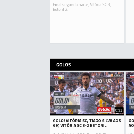
Final segunda parte, Vitória SC 3,
Estoril 2.
GOLOS
0:31
GOLO! VITÓRIA SC, TIAGO SILVA AOS
GO
69', VITÓRIA SC 3-2 ESTORIL
AO