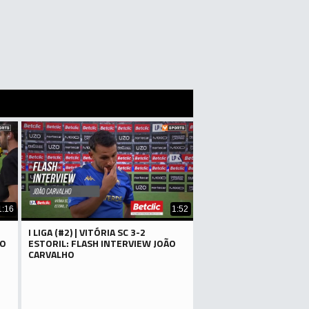
1:16
1:52
I LIGA (#2) | VITÓRIA SC 3-2
GO
ESTORIL: FLASH INTERVIEW JOÃO
CARVALHO