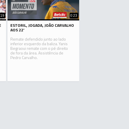
:19
0:23
E
ESTORIL, JOGADA, JOÃO CARVALHO
AOS 22'
Remate defendido junto ao lado
inferior esquerdo da baliza. Yanis
Begraoui remate com o pé direito
de fora da área. Assistência de
Pedro Carvalho.