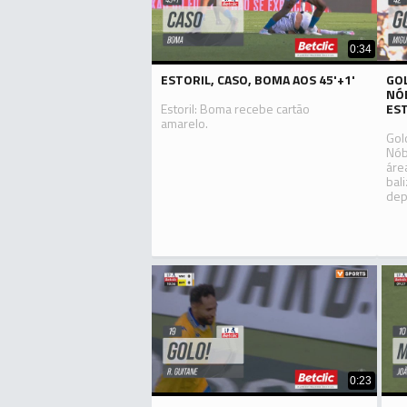
0:34
ESTORIL, CASO, BOMA AOS 45'+1'
GOL
NÓB
Estoril: Boma recebe cartão
ES
amarelo.
Golo
Nób
áre
bal
dep
0:23