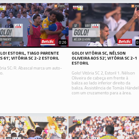
0:26
0
LO! ESTORIL, TIAGO PARENTE
GOLO! VITÓRIA SC, NÉLSON
S 61', VITÓRIA SC 2-2 ESTORIL
OLIVEIRA AOS 52', VITÓRIA SC 2-1
ESTORIL
tória SC: R. Abascal marca um auto-
o.
Golo! Vitória SC 2, Estoril 1. Nélson
Oliveira de cabeça em frente à
baliza ao lado inferior direito da
baliza. Assistência de Tomás Händel
com um cruzamento para a área.