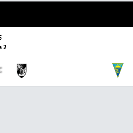
5
a 2
3
2
C
x
!