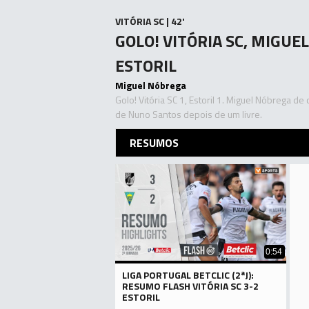
VITÓRIA SC | 42'
GOLO! VITÓRIA SC, MIGUEL
ESTORIL
Miguel Nóbrega
Golo! Vitória SC 1, Estoril 1. Miguel Nóbrega de
de Nuno Santos depois de um livre.
RESUMOS
0:54
LIGA PORTUGAL BETCLIC (2ªJ):
RESUMO FLASH VITÓRIA SC 3-2
ESTORIL