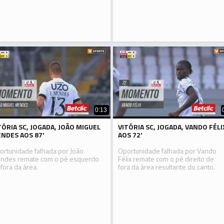
0:13
TÓRIA SC, JOGADA, JOÃO MIGUEL
VITÓRIA SC, JOGADA, VANDO FÉLI
NDES AOS 87'
AOS 72'
ortunidade falhada por João
Oportunidade falhada por Vando
ndes remate com o pé esquerdo
Félix remate com o pé direito de
 fora da área.
fora da área resultante do canto.