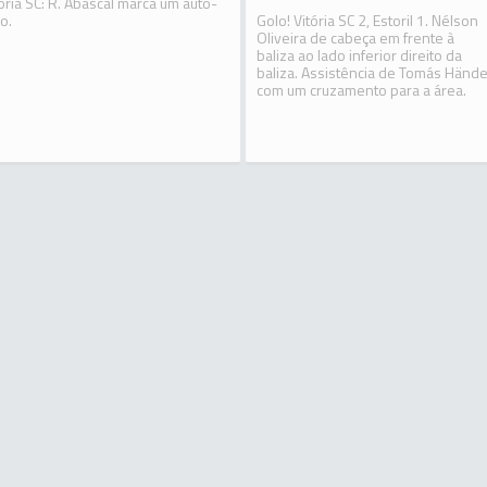
tória SC: R. Abascal marca um auto-
o.
Golo! Vitória SC 2, Estoril 1. Nélson
Oliveira de cabeça em frente à
baliza ao lado inferior direito da
baliza. Assistência de Tomás Hände
com um cruzamento para a área.