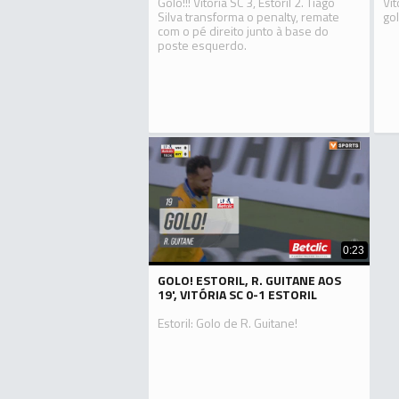
Golo!!! Vitória SC 3, Estoril 2. Tiago
Vi
Silva transforma o penalty, remate
gol
com o pé direito junto à base do
poste esquerdo.
0:23
GOLO! ESTORIL, R. GUITANE AOS
19', VITÓRIA SC 0-1 ESTORIL
Estoril: Golo de R. Guitane!