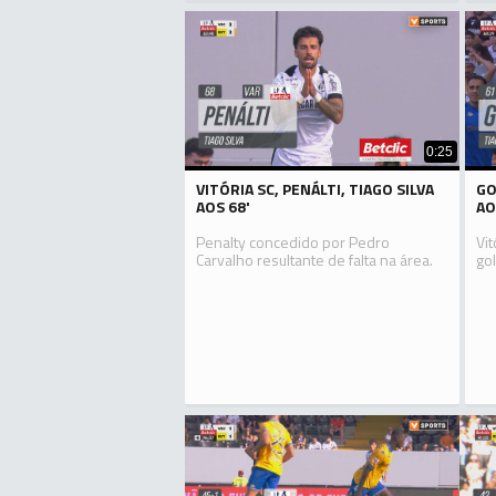
0:25
VITÓRIA SC, PENÁLTI, TIAGO SILVA
GO
AOS 68'
AO
Penalty concedido por Pedro
Vi
Carvalho resultante de falta na área.
gol