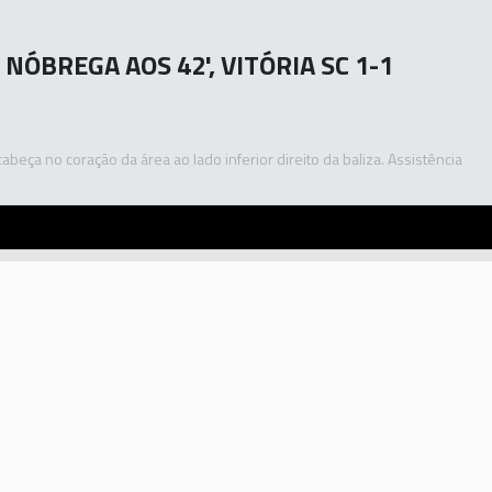
 NÓBREGA AOS 42', VITÓRIA SC 1-1
 cabeça no coração da área ao lado inferior direito da baliza. Assistência