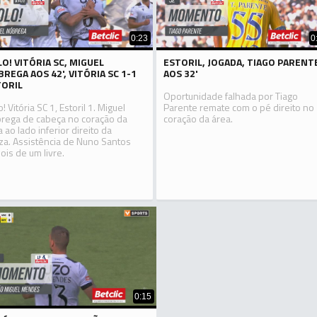
0:23
0
O! VITÓRIA SC, MIGUEL
ESTORIL, JOGADA, TIAGO PARENT
REGA AOS 42', VITÓRIA SC 1-1
AOS 32'
TORIL
Oportunidade falhada por Tiago
! Vitória SC 1, Estoril 1. Miguel
Parente remate com o pé direito no
rega de cabeça no coração da
coração da área.
a ao lado inferior direito da
iza. Assistência de Nuno Santos
ois de um livre.
0:15