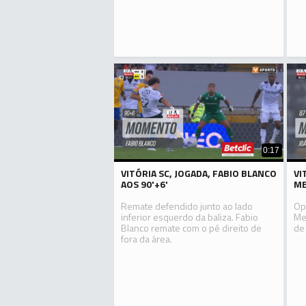
0:17
VITÓRIA SC, JOGADA, FABIO BLANCO
VI
AOS 90'+6'
ME
Remate defendido junto ao lado
Op
inferior esquerdo da baliza. Fabio
Me
Blanco remate com o pé direito de
de
fora da área.