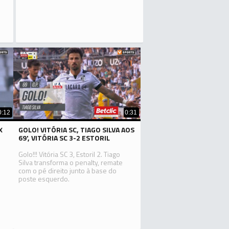
0:12
0:31
X
GOLO! VITÓRIA SC, TIAGO SILVA AOS
69', VITÓRIA SC 3-2 ESTORIL
Golo!!! Vitória SC 3, Estoril 2. Tiago
Silva transforma o penalty, remate
com o pé direito junto à base do
poste esquerdo.