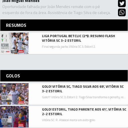
João Miguel Mendes
Oportunidade falhada por João Mendes remate com o pé
esquerdo de fora da área. Assistência de Tiago Silva de cabeça.
RESUMOS
LIGA PORTUGAL BETCLIC (2ªJ): RESUMO FLASH
VITÓRIA SC 3-2 ESTORIL
Final segunda parte, Vitória SC 3, Estoril 2.
GOLOS
GOLO! VITÓRIA SC, TIAGO SILVA AOS 69', VITÓRIA SC
3-2 ESTORIL
Golo!!! Vitória SC 3, Estoril 2. Tiago Silva transforma o penalty, remate com o pé direito junto à base do poste esquerdo.
GOLO! ESTORIL, TIAGO PARENTE AOS 61', VITÓRIA SC
2-2 ESTORIL
Vitória SC: R. Abascal marca um auto-golo.