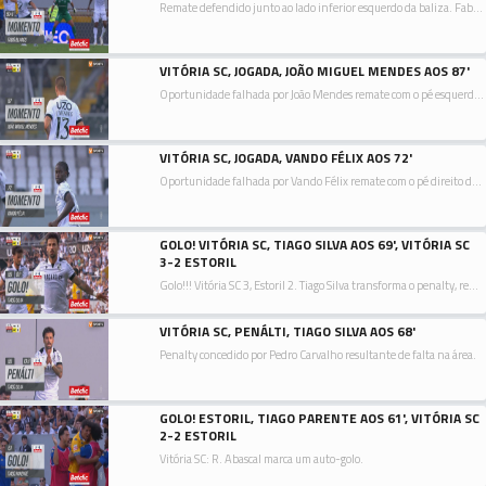
Remate defendido junto ao lado inferior esquerdo da baliza. Fabio Blanco remate com o pé direito de fora da área.
VITÓRIA SC, JOGADA, JOÃO MIGUEL MENDES AOS 87'
Oportunidade falhada por João Mendes remate com o pé esquerdo de fora da área.
VITÓRIA SC, JOGADA, VANDO FÉLIX AOS 72'
Oportunidade falhada por Vando Félix remate com o pé direito de fora da área resultante do canto.
GOLO! VITÓRIA SC, TIAGO SILVA AOS 69', VITÓRIA SC
3-2 ESTORIL
Golo!!! Vitória SC 3, Estoril 2. Tiago Silva transforma o penalty, remate com o pé direito junto à base do poste esquerdo.
VITÓRIA SC, PENÁLTI, TIAGO SILVA AOS 68'
Penalty concedido por Pedro Carvalho resultante de falta na área.
GOLO! ESTORIL, TIAGO PARENTE AOS 61', VITÓRIA SC
2-2 ESTORIL
Vitória SC: R. Abascal marca um auto-golo.