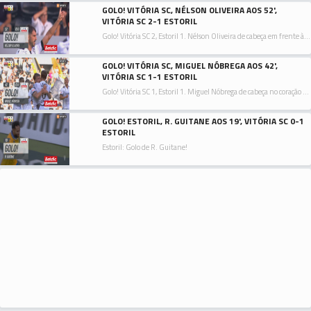
GOLO! VITÓRIA SC, NÉLSON OLIVEIRA AOS 52',
VITÓRIA SC 2-1 ESTORIL
Golo! Vitória SC 2, Estoril 1. Nélson Oliveira de cabeça em frente à baliza ao lado inferior direito da baliza. Assistência de Tomás Händel com um cruzamento para a área.
GOLO! VITÓRIA SC, MIGUEL NÓBREGA AOS 42',
VITÓRIA SC 1-1 ESTORIL
Golo! Vitória SC 1, Estoril 1. Miguel Nóbrega de cabeça no coração da área ao lado inferior direito da baliza. Assistência de Nuno Santos depois de um livre.
GOLO! ESTORIL, R. GUITANE AOS 19', VITÓRIA SC 0-1
ESTORIL
Estoril: Golo de R. Guitane!