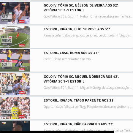
GOLO! VITÓRIA SC, NÉLSON OLIVEIRA AOS 52',
VITÓRIA SC 2-1 ESTORIL
Golo! Vitória SC 2, Estoril 1. Nélson Oliveira de cabeça em frente à baliza ao lado inferior direito da baliza. Assistência de Tomás Händel com um cruzamento para a área.
ESTORIL, JOGADA, J. HOLSGROVE AOS 51'
Remate defendido ao ângulo superior esquerdo. Jordan Holsgrove remate com o pé esquerdo de fora da área. Assistência de Rafik Guitane.
ESTORIL, CASO, BOMA AOS 45'+1'
Estoril: Boma recebe cartão amarelo.
GOLO! VITÓRIA SC, MIGUEL NÓBREGA AOS 42',
VITÓRIA SC 1-1 ESTORIL
Golo! Vitória SC 1, Estoril 1. Miguel Nóbrega de cabeça no coração da área ao lado inferior direito da baliza. Assistência de Nuno Santos depois de um livre.
ESTORIL, JOGADA, TIAGO PARENTE AOS 32'
Oportunidade falhada por Tiago Parente remate com o pé direito no coração da área.
ESTORIL, JOGADA, JOÃO CARVALHO AOS 22'
Remate defendido junto ao lado inferior esquerdo da baliza. Yanis Begraoui remate com o pé direito de fora da área. Assistência de Pedro Carvalho.