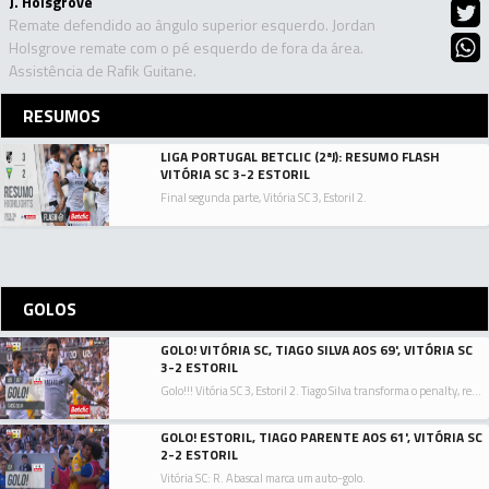
J. Holsgrove
Remate defendido ao ângulo superior esquerdo. Jordan
Holsgrove remate com o pé esquerdo de fora da área.
Assistência de Rafik Guitane.
RESUMOS
LIGA PORTUGAL BETCLIC (2ªJ): RESUMO FLASH
VITÓRIA SC 3-2 ESTORIL
Final segunda parte, Vitória SC 3, Estoril 2.
GOLOS
GOLO! VITÓRIA SC, TIAGO SILVA AOS 69', VITÓRIA SC
3-2 ESTORIL
Golo!!! Vitória SC 3, Estoril 2. Tiago Silva transforma o penalty, remate com o pé direito junto à base do poste esquerdo.
GOLO! ESTORIL, TIAGO PARENTE AOS 61', VITÓRIA SC
2-2 ESTORIL
Vitória SC: R. Abascal marca um auto-golo.