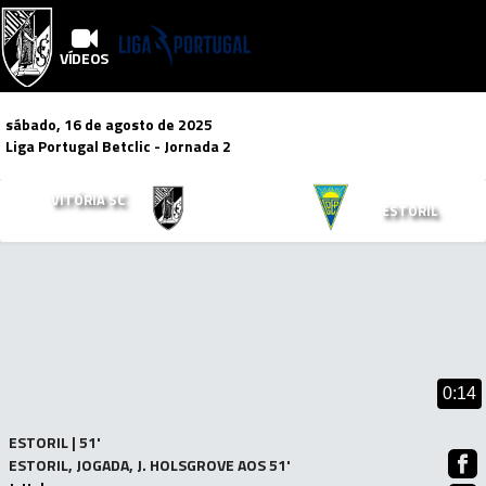
VÍDEOS
sábado, 16 de agosto de 2025
Liga Portugal Betclic
- Jornada 2
3
2
VITÓRIA SC
x
ESTORIL
Mais Vídeos!
0:14
ESTORIL | 51'
ESTORIL, JOGADA, J. HOLSGROVE AOS 51'