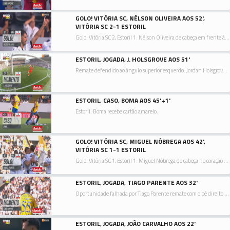
GOLO! VITÓRIA SC, NÉLSON OLIVEIRA AOS 52',
VITÓRIA SC 2-1 ESTORIL
Golo! Vitória SC 2, Estoril 1. Nélson Oliveira de cabeça em frente à baliza ao lado inferior direito da baliza. Assistência de Tomás Händel com um cruzamento para a área.
ESTORIL, JOGADA, J. HOLSGROVE AOS 51'
Remate defendido ao ângulo superior esquerdo. Jordan Holsgrove remate com o pé esquerdo de fora da área. Assistência de Rafik Guitane.
ESTORIL, CASO, BOMA AOS 45'+1'
Estoril: Boma recebe cartão amarelo.
GOLO! VITÓRIA SC, MIGUEL NÓBREGA AOS 42',
VITÓRIA SC 1-1 ESTORIL
Golo! Vitória SC 1, Estoril 1. Miguel Nóbrega de cabeça no coração da área ao lado inferior direito da baliza. Assistência de Nuno Santos depois de um livre.
ESTORIL, JOGADA, TIAGO PARENTE AOS 32'
Oportunidade falhada por Tiago Parente remate com o pé direito no coração da área.
ESTORIL, JOGADA, JOÃO CARVALHO AOS 22'