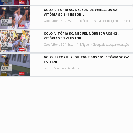
GOLO! VITÓRIA SC, NÉLSON OLIVEIRA AOS 52',
VITÓRIA SC 2-1 ESTORIL
Golo! Vitória SC 2, Estoril 1. Nélson Oliveira de cabeça em frente à baliza ao lado inferior direito da baliza. Assistência de Tomás Händel com um cruzamento para a área.
GOLO! VITÓRIA SC, MIGUEL NÓBREGA AOS 42',
VITÓRIA SC 1-1 ESTORIL
Golo! Vitória SC 1, Estoril 1. Miguel Nóbrega de cabeça no coração da área ao lado inferior direito da baliza. Assistência de Nuno Santos depois de um livre.
GOLO! ESTORIL, R. GUITANE AOS 19', VITÓRIA SC 0-1
ESTORIL
Estoril: Golo de R. Guitane!