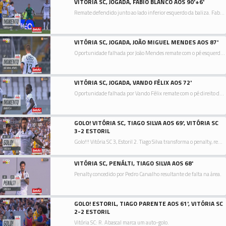
VITÓRIA SC, JOGADA, FABIO BLANCO AOS 90'+6'
Remate defendido junto ao lado inferior esquerdo da baliza. Fabio Blanco remate com o pé direito de fora da área.
VITÓRIA SC, JOGADA, JOÃO MIGUEL MENDES AOS 87'
Oportunidade falhada por João Mendes remate com o pé esquerdo de fora da área.
VITÓRIA SC, JOGADA, VANDO FÉLIX AOS 72'
Oportunidade falhada por Vando Félix remate com o pé direito de fora da área resultante do canto.
GOLO! VITÓRIA SC, TIAGO SILVA AOS 69', VITÓRIA SC
3-2 ESTORIL
Golo!!! Vitória SC 3, Estoril 2. Tiago Silva transforma o penalty, remate com o pé direito junto à base do poste esquerdo.
VITÓRIA SC, PENÁLTI, TIAGO SILVA AOS 68'
Penalty concedido por Pedro Carvalho resultante de falta na área.
GOLO! ESTORIL, TIAGO PARENTE AOS 61', VITÓRIA SC
2-2 ESTORIL
Vitória SC: R. Abascal marca um auto-golo.