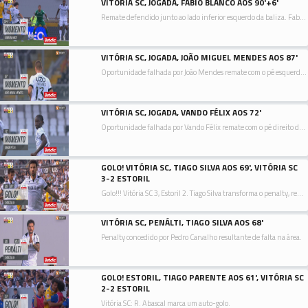
VITÓRIA SC, JOGADA, FABIO BLANCO AOS 90'+6'
Remate defendido junto ao lado inferior esquerdo da baliza. Fabio Blanco remate com o pé direito de fora da área.
VITÓRIA SC, JOGADA, JOÃO MIGUEL MENDES AOS 87'
Oportunidade falhada por João Mendes remate com o pé esquerdo de fora da área.
VITÓRIA SC, JOGADA, VANDO FÉLIX AOS 72'
Oportunidade falhada por Vando Félix remate com o pé direito de fora da área resultante do canto.
GOLO! VITÓRIA SC, TIAGO SILVA AOS 69', VITÓRIA SC
3-2 ESTORIL
Golo!!! Vitória SC 3, Estoril 2. Tiago Silva transforma o penalty, remate com o pé direito junto à base do poste esquerdo.
VITÓRIA SC, PENÁLTI, TIAGO SILVA AOS 68'
Penalty concedido por Pedro Carvalho resultante de falta na área.
GOLO! ESTORIL, TIAGO PARENTE AOS 61', VITÓRIA SC
2-2 ESTORIL
Vitória SC: R. Abascal marca um auto-golo.