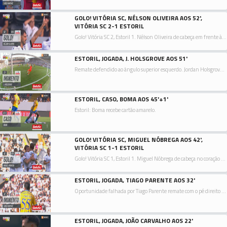
GOLO! VITÓRIA SC, NÉLSON OLIVEIRA AOS 52',
VITÓRIA SC 2-1 ESTORIL
Golo! Vitória SC 2, Estoril 1. Nélson Oliveira de cabeça em frente à baliza ao lado inferior direito da baliza. Assistência de Tomás Händel com um cruzamento para a área.
ESTORIL, JOGADA, J. HOLSGROVE AOS 51'
Remate defendido ao ângulo superior esquerdo. Jordan Holsgrove remate com o pé esquerdo de fora da área. Assistência de Rafik Guitane.
ESTORIL, CASO, BOMA AOS 45'+1'
Estoril: Boma recebe cartão amarelo.
GOLO! VITÓRIA SC, MIGUEL NÓBREGA AOS 42',
VITÓRIA SC 1-1 ESTORIL
Golo! Vitória SC 1, Estoril 1. Miguel Nóbrega de cabeça no coração da área ao lado inferior direito da baliza. Assistência de Nuno Santos depois de um livre.
ESTORIL, JOGADA, TIAGO PARENTE AOS 32'
Oportunidade falhada por Tiago Parente remate com o pé direito no coração da área.
ESTORIL, JOGADA, JOÃO CARVALHO AOS 22'