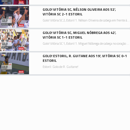
GOLO! VITÓRIA SC, NÉLSON OLIVEIRA AOS 52',
VITÓRIA SC 2-1 ESTORIL
Golo! Vitória SC 2, Estoril 1. Nélson Oliveira de cabeça em frente à baliza ao lado inferior direito da baliza. Assistência de Tomás Händel com um cruzamento para a área.
GOLO! VITÓRIA SC, MIGUEL NÓBREGA AOS 42',
VITÓRIA SC 1-1 ESTORIL
Golo! Vitória SC 1, Estoril 1. Miguel Nóbrega de cabeça no coração da área ao lado inferior direito da baliza. Assistência de Nuno Santos depois de um livre.
GOLO! ESTORIL, R. GUITANE AOS 19', VITÓRIA SC 0-1
ESTORIL
Estoril: Golo de R. Guitane!