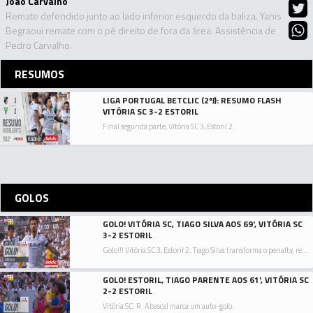
João Carvalho
Remate defendido junto ao lado inferior esquerdo da baliza. Yanis
Begraoui remate com o pé direito de fora da área. Assistência de
Pedro Carvalho.
RESUMOS
LIGA PORTUGAL BETCLIC (2ªJ): RESUMO FLASH
VITÓRIA SC 3-2 ESTORIL
Final segunda parte, Vitória SC 3, Estoril 2.
GOLOS
GOLO! VITÓRIA SC, TIAGO SILVA AOS 69', VITÓRIA SC
3-2 ESTORIL
Golo!!! Vitória SC 3, Estoril 2. Tiago Silva transforma o penalty, remate com o pé direito junto à base do poste esquerdo.
GOLO! ESTORIL, TIAGO PARENTE AOS 61', VITÓRIA SC
2-2 ESTORIL
Vitória SC: R. Abascal marca um auto-golo.