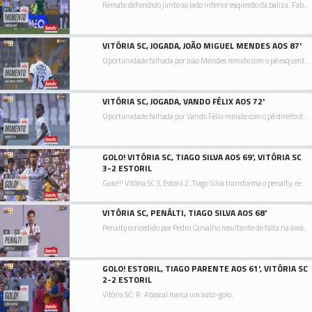
Remate defendido junto ao lado inferior esquerdo da baliza. Fabio Blanco remate com o pé direito de fora da área.
VITÓRIA SC, JOGADA, JOÃO MIGUEL MENDES AOS 87'
Oportunidade falhada por João Mendes remate com o pé esquerdo de fora da área.
VITÓRIA SC, JOGADA, VANDO FÉLIX AOS 72'
Oportunidade falhada por Vando Félix remate com o pé direito de fora da área resultante do canto.
GOLO! VITÓRIA SC, TIAGO SILVA AOS 69', VITÓRIA SC
3-2 ESTORIL
Golo!!! Vitória SC 3, Estoril 2. Tiago Silva transforma o penalty, remate com o pé direito junto à base do poste esquerdo.
VITÓRIA SC, PENÁLTI, TIAGO SILVA AOS 68'
Penalty concedido por Pedro Carvalho resultante de falta na área.
GOLO! ESTORIL, TIAGO PARENTE AOS 61', VITÓRIA SC
2-2 ESTORIL
Vitória SC: R. Abascal marca um auto-golo.