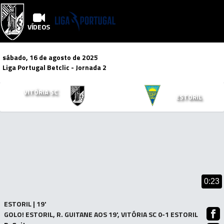
VÍDEOS
sábado, 16 de agosto de 2025
Liga Portugal Betclic
- Jornada 2
3
2
VITÓRIA SC
x
ESTORIL
Mais Vídeos!
0:23
ESTORIL | 19'
GOLO! ESTORIL, R. GUITANE AOS 19', VITÓRIA SC 0-1 ESTORIL