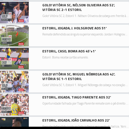
GOLO! VITÓRIA SC, NÉLSON OLIVEIRA AOS 52',
VITÓRIA SC 2-1 ESTORIL
Golo! Vitória SC 2, Estoril 1. Nélson Oliveira de cabeça em frente à baliza ao lado inferior direito da baliza. Assistência de Tomás Händel com um cruzamento para a área.
ESTORIL, JOGADA, J. HOLSGROVE AOS 51'
Remate defendido ao ângulo superior esquerdo. Jordan Holsgrove remate com o pé esquerdo de fora da área. Assistência de Rafik Guitane.
ESTORIL, CASO, BOMA AOS 45'+1'
Estoril: Boma recebe cartão amarelo.
GOLO! VITÓRIA SC, MIGUEL NÓBREGA AOS 42',
VITÓRIA SC 1-1 ESTORIL
Golo! Vitória SC 1, Estoril 1. Miguel Nóbrega de cabeça no coração da área ao lado inferior direito da baliza. Assistência de Nuno Santos depois de um livre.
ESTORIL, JOGADA, TIAGO PARENTE AOS 32'
Oportunidade falhada por Tiago Parente remate com o pé direito no coração da área.
ESTORIL, JOGADA, JOÃO CARVALHO AOS 22'
Remate defendido junto ao lado inferior esquerdo da baliza. Yanis Begraoui remate com o pé direito de fora da área. Assistência de Pedro Carvalho.