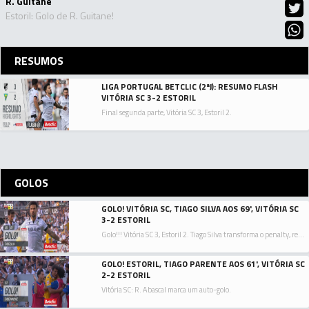
R. Guitane
Estoril: Golo de R. Guitane!
RESUMOS
LIGA PORTUGAL BETCLIC (2ªJ): RESUMO FLASH
VITÓRIA SC 3-2 ESTORIL
Final segunda parte, Vitória SC 3, Estoril 2.
GOLOS
GOLO! VITÓRIA SC, TIAGO SILVA AOS 69', VITÓRIA SC
3-2 ESTORIL
Golo!!! Vitória SC 3, Estoril 2. Tiago Silva transforma o penalty, remate com o pé direito junto à base do poste esquerdo.
GOLO! ESTORIL, TIAGO PARENTE AOS 61', VITÓRIA SC
2-2 ESTORIL
Vitória SC: R. Abascal marca um auto-golo.