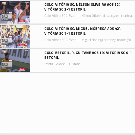
GOLO! VITÓRIA SC, NÉLSON OLIVEIRA AOS 52',
VITÓRIA SC 2-1 ESTORIL
Golo! Vitória SC 2, Estoril 1. Nélson Oliveira de cabeça em frente à baliza ao lado inferior direito da baliza. Assistência de Tomás Händel com um cruzamento para a área.
GOLO! VITÓRIA SC, MIGUEL NÓBREGA AOS 42',
VITÓRIA SC 1-1 ESTORIL
Golo! Vitória SC 1, Estoril 1. Miguel Nóbrega de cabeça no coração da área ao lado inferior direito da baliza. Assistência de Nuno Santos depois de um livre.
GOLO! ESTORIL, R. GUITANE AOS 19', VITÓRIA SC 0-1
ESTORIL
Estoril: Golo de R. Guitane!