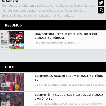
O. Camara
Remate defendido em direção ao centro da baliza. Oumar Camara
remate com o pé direito no coração da área. Assistência de
Gonçalo Nogueira com um passe em profundidade.
RESUMOS
LIGA PORTUGAL BETCLIC (23ªJ): RESUMO FLASH
BRAGA 3-2 VITÓRIA SC
Final segunda parte, Braga 3, Vitória SC 2.
GOLOS
GOLO! BRAGA, ZALAZAR AOS 57', BRAGA 3-2 VITÓRIA
SC
Golo! Braga 3, Vitória SC 2. Rodrigo Zalazar remate com o pé direito no coração da área ao lado inferior direito da baliza. Assistência de Ricardo Horta.
GOLO! VITÓRIA SC, GUSTAVO SILVA AOS 54', BRAGA 2-
2 VITÓRIA SC
Golo! Braga 2, Vitória SC 2. Gustavo Silva remate com o pé direito em frente à baliza.