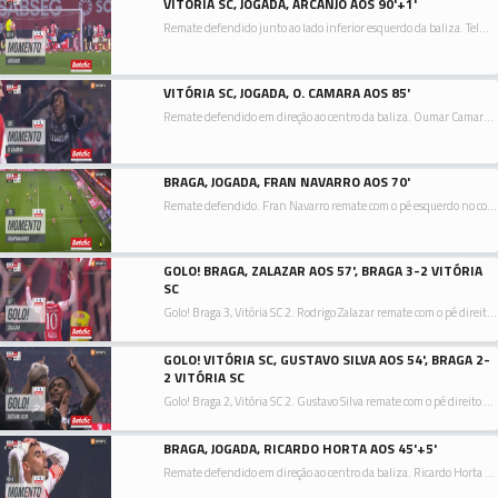
VITÓRIA SC, JOGADA, ARCANJO AOS 90'+1'
Remate defendido junto ao lado inferior esquerdo da baliza. Telmo Arcanjo remate com o pé esquerdo no coração da área.
VITÓRIA SC, JOGADA, O. CAMARA AOS 85'
Remate defendido em direção ao centro da baliza. Oumar Camara remate com o pé direito no coração da área. Assistência de Gonçalo Nogueira com um passe em profundidade.
BRAGA, JOGADA, FRAN NAVARRO AOS 70'
Remate defendido. Fran Navarro remate com o pé esquerdo no coração da área.
GOLO! BRAGA, ZALAZAR AOS 57', BRAGA 3-2 VITÓRIA
SC
Golo! Braga 3, Vitória SC 2. Rodrigo Zalazar remate com o pé direito no coração da área ao lado inferior direito da baliza. Assistência de Ricardo Horta.
GOLO! VITÓRIA SC, GUSTAVO SILVA AOS 54', BRAGA 2-
2 VITÓRIA SC
Golo! Braga 2, Vitória SC 2. Gustavo Silva remate com o pé direito em frente à baliza.
BRAGA, JOGADA, RICARDO HORTA AOS 45'+5'
Remate defendido em direção ao centro da baliza. Ricardo Horta remate com o pé esquerdo do lado esquerdo da área. Assistência de Pau Víctor.