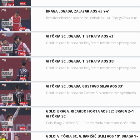
BRAGA, JOGADA, ZALAZAR AOS 45'+4'
Remate defendido no lado esquerdo da baliza. Rodrigo Zalazar remate com o pé direito do lado direito da área. Assistência de Pau Víctor.
VITÓRIA SC, JOGADA, T. STRATA AOS 43'
Oportunidade falhada por Tony Strata remate com o pé esquerdo de fora da área. Assistência de João Mendes depois de um livre.
VITÓRIA SC, JOGADA, T. STRATA AOS 38'
Oportunidade falhada por Tony Strata remate com o pé esquerdo de fora da área. Assistência de Gustavo Silva.
VITÓRIA SC, JOGADA, GUSTAVO SILVA AOS 33'
Oportunidade falhada por Gustavo Silva remate com o pé direito do lado direito da área. Assistência de Nélson Oliveira.
GOLO! BRAGA, RICARDO HORTA AOS 32', BRAGA 2-1
VITÓRIA SC
Golo! Braga 2, Vitória SC 1. Ricardo Horta remate com o pé direito no coração da área acertando no centro da baliza. Assistência de Rodrigo Zalazar.
GOLO! VITÓRIA SC, A. BARIŠIĆ (P.B.) AOS 19', BRAGA 1-