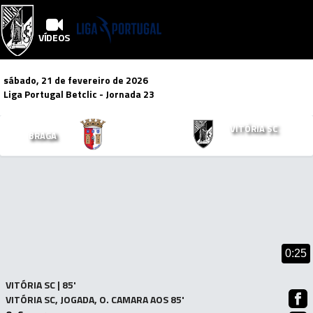
VÍDEOS
sábado, 21 de fevereiro de 2026
Liga Portugal Betclic
- Jornada 23
3
2
VITÓRIA SC
BRAGA
x
Mais Vídeos!
0:25
VITÓRIA SC | 85'
VITÓRIA SC, JOGADA, O. CAMARA AOS 85'