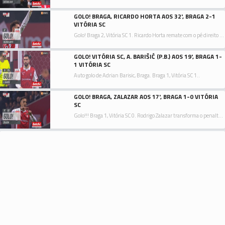
GOLO! BRAGA, RICARDO HORTA AOS 32', BRAGA 2-1
VITÓRIA SC
Golo! Braga 2, Vitória SC 1. Ricardo Horta remate com o pé direito no coração da área acertando no centro da baliza. Assistência de Rodrigo Zalazar.
GOLO! VITÓRIA SC, A. BARIŠIĆ (P.B.) AOS 19', BRAGA 1-
1 VITÓRIA SC
Auto golo de Adrian Barisic, Braga. Braga 1, Vitória SC 1..
GOLO! BRAGA, ZALAZAR AOS 17', BRAGA 1-0 VITÓRIA
SC
Golo!!! Braga 1, Vitória SC 0. Rodrigo Zalazar transforma o penalty, remate com o pé direito.