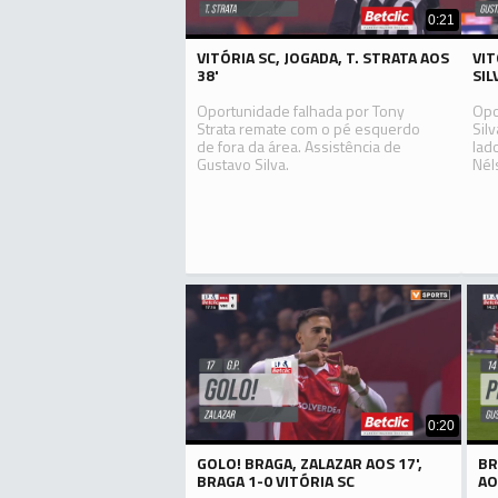
0:21
VITÓRIA SC, JOGADA, T. STRATA AOS
VIT
38'
SIL
Oportunidade falhada por Tony
Opo
Strata remate com o pé esquerdo
Sil
de fora da área. Assistência de
lad
Gustavo Silva.
Nél
0:20
GOLO! BRAGA, ZALAZAR AOS 17',
BR
BRAGA 1-0 VITÓRIA SC
AO