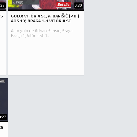
:28
0:30
OS
GOLO! VITÓRIA SC, A. BARIŠIĆ (P.B.)
AOS 19', BRAGA 1-1 VITÓRIA SC
Auto golo de Adrian Barisic, Braga.
Braga 1, Vitória SC 1..
0:27
SA