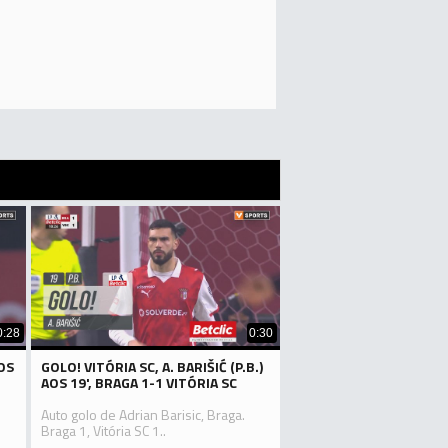
0:28
0:30
OS
GOLO! VITÓRIA SC, A. BARIŠIĆ (P.B.)
AOS 19', BRAGA 1-1 VITÓRIA SC
Auto golo de Adrian Barisic, Braga.
Braga 1, Vitória SC 1..