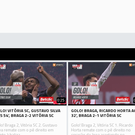
0:25
LO! VITÓRIA SC, GUSTAVO SILVA
GOLO! BRAGA, RICARDO HORTA A
S 54', BRAGA 2-2 VITÓRIA SC
32', BRAGA 2-1 VITÓRIA SC
o! Braga 2, Vitória SC 2. Gustavo
Golo! Braga 2, Vitória SC 1. Ricardo
lva remate com o pé direito em
Horta remate com o pé direito no
nte à baliza.
coração da área acertando no