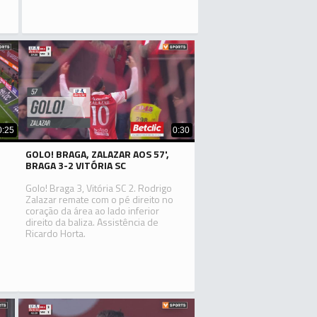
0:25
0:30
GOLO! BRAGA, ZALAZAR AOS 57',
BRAGA 3-2 VITÓRIA SC
Golo! Braga 3, Vitória SC 2. Rodrigo
Zalazar remate com o pé direito no
coração da área ao lado inferior
direito da baliza. Assistência de
Ricardo Horta.