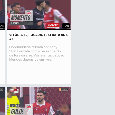
:24
0:28
VITÓRIA SC, JOGADA, T. STRATA AOS
43'
Oportunidade falhada por Tony
Strata remate com o pé esquerdo
de fora da área. Assistência de João
Mendes depois de um livre.