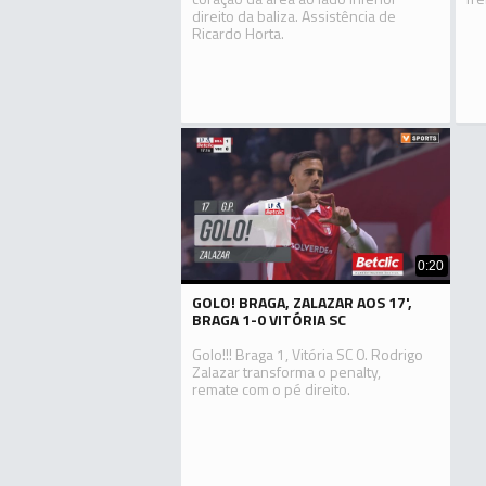
direito da baliza. Assistência de
Ricardo Horta.
0:20
GOLO! BRAGA, ZALAZAR AOS 17',
BRAGA 1-0 VITÓRIA SC
Golo!!! Braga 1, Vitória SC 0. Rodrigo
Zalazar transforma o penalty,
remate com o pé direito.