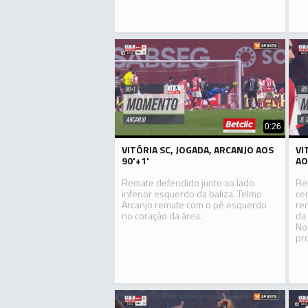
0:26
VITÓRIA SC, JOGADA, ARCANJO AOS
VI
90'+1'
AO
Remate defendido junto ao lado
Re
inferior esquerdo da baliza. Telmo
ce
Arcanjo remate com o pé esquerdo
re
no coração da área.
da
No
pr