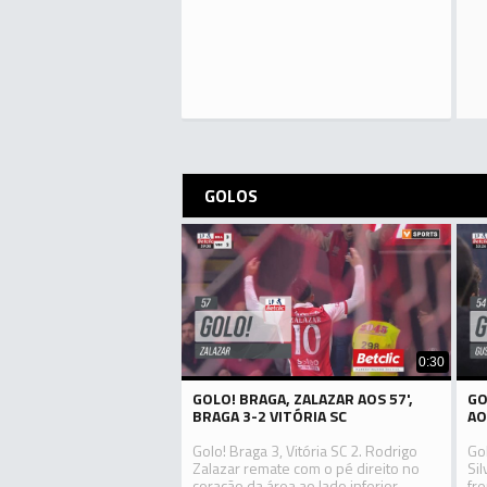
GOLOS
0:30
GOLO! BRAGA, ZALAZAR AOS 57',
GO
BRAGA 3-2 VITÓRIA SC
AO
Golo! Braga 3, Vitória SC 2. Rodrigo
Gol
Zalazar remate com o pé direito no
Si
coração da área ao lado inferior
fre