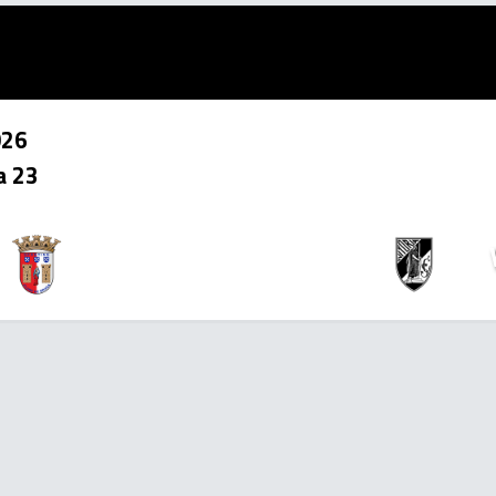
026
a 23
3
2
x