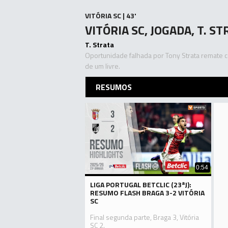
VITÓRIA SC | 43'
VITÓRIA SC, JOGADA, T. ST
T. Strata
Oportunidade falhada por Tony Strata remate 
de um livre.
RESUMOS
0:54
LIGA PORTUGAL BETCLIC (23ªJ):
RESUMO FLASH BRAGA 3-2 VITÓRIA
SC
Final segunda parte, Braga 3, Vitória
SC 2.