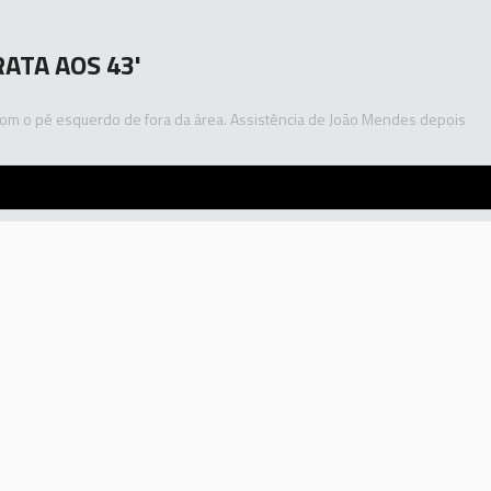
RATA AOS 43'
com o pé esquerdo de fora da área. Assistência de João Mendes depois