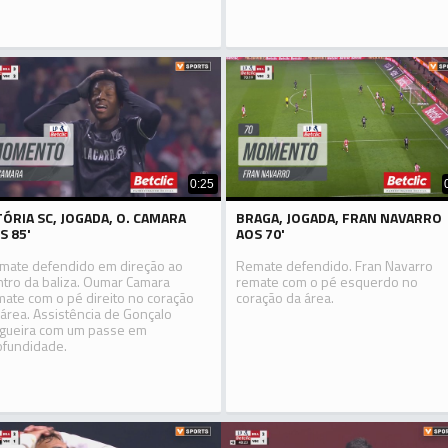
0:25
TÓRIA SC, JOGADA, O. CAMARA
BRAGA, JOGADA, FRAN NAVARRO
S 85'
AOS 70'
mate defendido em direção ao
Remate defendido. Fran Navarro
ntro da baliza. Oumar Camara
remate com o pé esquerdo no
mate com o pé direito no coração
coração da área.
 área. Assistência de Gonçalo
gueira com um passe em
ofundidade.