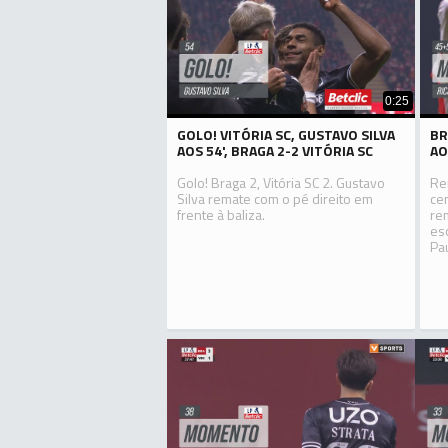
0:25
GOLO! VITÓRIA SC, GUSTAVO SILVA
BR
AOS 54', BRAGA 2-2 VITÓRIA SC
AO
Golo! Braga 2, Vitória SC 2. Gustavo
Re
Silva remate com o pé direito em
ce
frente à baliza.
re
es
Pau