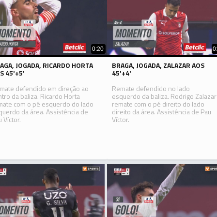
0:20
0
AGA, JOGADA, RICARDO HORTA
BRAGA, JOGADA, ZALAZAR AOS
S 45'+5'
45'+4'
mate defendido em direção ao
Remate defendido no lado
ntro da baliza. Ricardo Horta
esquerdo da baliza. Rodrigo Zalazar
mate com o pé esquerdo do lado
remate com o pé direito do lado
querdo da área. Assistência de
direito da área. Assistência de Pau
 Víctor.
Víctor.