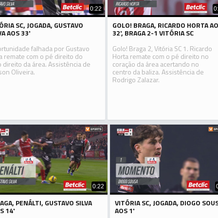
0:22
0
ÓRIA SC, JOGADA, GUSTAVO
GOLO! BRAGA, RICARDO HORTA A
VA AOS 33'
32', BRAGA 2-1 VITÓRIA SC
rtunidade falhada por Gustavo
Golo! Braga 2, Vitória SC 1. Ricardo
va remate com o pé direito do
Horta remate com o pé direito no
o direito da área. Assistência de
coração da área acertando no
son Oliveira.
centro da baliza. Assistência de
Rodrigo Zalazar.
0:22
AGA, PENÁLTI, GUSTAVO SILVA
VITÓRIA SC, JOGADA, DIOGO SOU
S 14'
AOS 1'