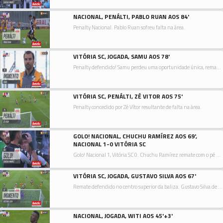
NACIONAL, PENÁLTI, PABLO RUAN AOS 84'
Penalty Nacional. Pablo Ruan sofreu falta na área.
VITÓRIA SC, JOGADA, SAMU AOS 78'
Penalty defendido! Samu perdeu uma oportunidade única, remate com o pé esquerdo defendido.
VITÓRIA SC, PENÁLTI, ZÉ VITOR AOS 75'
Penalty concedido por Zé Vítor resultante de falta na área.
GOLO! NACIONAL, CHUCHU RAMÍREZ AOS 69',
NACIONAL 1-0 VITÓRIA SC
Golo! Nacional 1, Vitória SC 0. Chuchu Ramírez remate com o pé direito no coração da área.
VITÓRIA SC, JOGADA, GUSTAVO SILVA AOS 67'
Remate defendido no centro superior da baliza. Gustavo Silva de cabeça no coração da área. Assistência de Noah Saviolo com um cruzamento para a área.
NACIONAL, JOGADA, WITI AOS 45'+3'