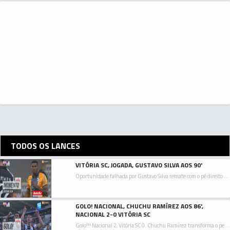
TODOS OS LANCES
VITÓRIA SC, JOGADA, GUSTAVO SILVA AOS 90'
Oportunidade falhada por Gustavo Silva remate com o pé direito de fora da área de livre directo.
GOLO! NACIONAL, CHUCHU RAMÍREZ AOS 86',
NACIONAL 2-0 VITÓRIA SC
Golo!!! Nacional 2, Vitória SC 0. Chuchu Ramírez transforma o penalty, remate com o pé direito ao lado inferior direito da baliza.