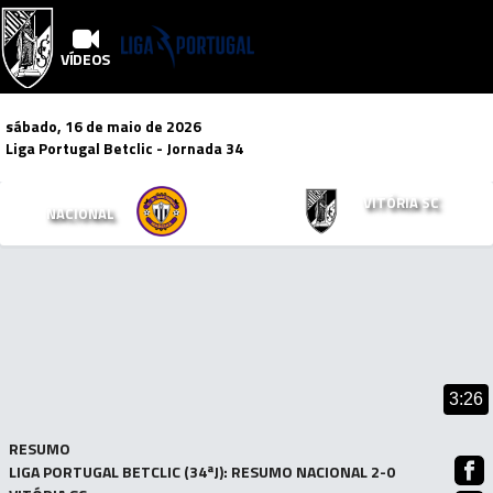
VÍDEOS
sábado, 16 de maio de 2026
Liga Portugal Betclic
- Jornada 34
2
0
VITÓRIA SC
NACIONAL
x
Mais Vídeos!
3:26
RESUMO
LIGA PORTUGAL BETCLIC (34ªJ): RESUMO NACIONAL 2-0