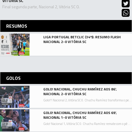
VITÓRIA SC
Final segunda parte, Nacional 2, Vitória SC 0.
RESUMOS
LIGA PORTUGAL BETCLIC (34ªJ): RESUMO FLASH
NACIONAL 2-0 VITÓRIA SC
GOLOS
GOLO! NACIONAL, CHUCHU RAMÍREZ AOS 86',
NACIONAL 2-0 VITÓRIA SC
Golo!!! Nacional 2, Vitória SC 0. Chuchu Ramírez transforma o penalty, remate com o pé direito ao lado inferior direito da baliza.
GOLO! NACIONAL, CHUCHU RAMÍREZ AOS 69',
NACIONAL 1-0 VITÓRIA SC
Golo! Nacional 1, Vitória SC 0. Chuchu Ramírez remate com o pé direito no coração da área.