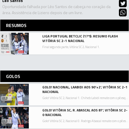
Léo Santos
Oportunidade falhada por Léo Santos de cabeça no coração da
área. Assistência de Liziero depois de um livre.
RESUMOS
LIGA PORTUGAL BETCLIC (17ªJ): RESUMO FLASH
VITÓRIA SC 2-1 NACIONAL
Final segunda parte, Vitória SC 2, Nacional 1.
GOLOS
GOLO! NACIONAL, LAABIDI AOS 90'+2', VITÓRIA SC 2-1
NACIONAL
Golo! Vitória SC 2, Nacional 1. Chiheb Labidi remate com o pé esquerdo no coração da área.
GOLO! VITÓRIA SC, R. ABASCAL AOS 87', VITÓRIA SC 2-
0 NACIONAL
Golo! Vitória SC 2, Nacional 0. Rodrigo Abascal remate com o pé esquerdo no coração da área.