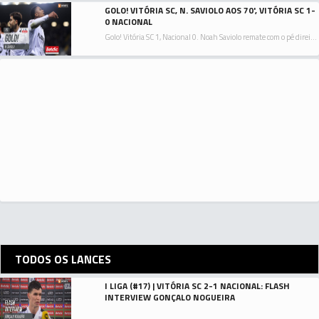
GOLO! VITÓRIA SC, N. SAVIOLO AOS 70', VITÓRIA SC 1-
0 NACIONAL
Golo! Vitória SC 1, Nacional 0. Noah Saviolo remate com o pé direito de um ângulo dificil da direita.
TODOS OS LANCES
I LIGA (#17) | VITÓRIA SC 2-1 NACIONAL: FLASH
INTERVIEW GONÇALO NOGUEIRA