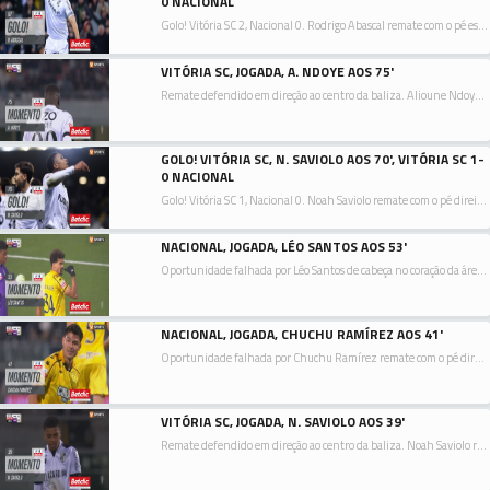
0 NACIONAL
Golo! Vitória SC 2, Nacional 0. Rodrigo Abascal remate com o pé esquerdo no coração da área.
VITÓRIA SC, JOGADA, A. NDOYE AOS 75'
Remate defendido em direção ao centro da baliza. Alioune Ndoye remate com o pé direito no coração da área. Assistência de Noah Saviolo.
GOLO! VITÓRIA SC, N. SAVIOLO AOS 70', VITÓRIA SC 1-
0 NACIONAL
Golo! Vitória SC 1, Nacional 0. Noah Saviolo remate com o pé direito de um ângulo dificil da direita.
NACIONAL, JOGADA, LÉO SANTOS AOS 53'
Oportunidade falhada por Léo Santos de cabeça no coração da área. Assistência de Liziero depois de um livre.
NACIONAL, JOGADA, CHUCHU RAMÍREZ AOS 41'
Oportunidade falhada por Chuchu Ramírez remate com o pé direito no coração da área. Assistência de Paulinho Bóia depois de um contra ataque.
VITÓRIA SC, JOGADA, N. SAVIOLO AOS 39'
Remate defendido em direção ao centro da baliza. Noah Saviolo remate com o pé direito no coração da área. Assistência de Gonçalo Nogueira.